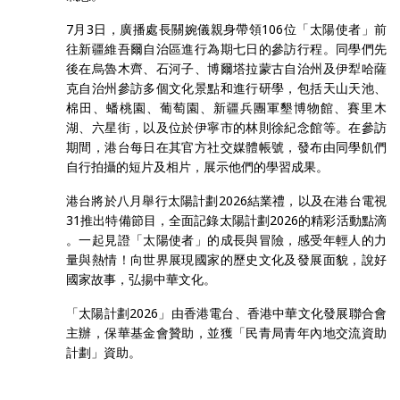
7月3日，廣播處長關婉儀親身帶領106位「太陽使者」前
往新疆維吾爾自治區進行為期七日的參訪行程。同學們先
後在烏魯木齊、石河子、博爾塔拉蒙古自治州及伊犁哈薩
克自治州參訪多個文化景點和進行研學，包括天山天池、
棉田、蟠桃園、葡萄園、新疆兵團軍墾博物館、賽里木
湖、六星街，以及位於伊寧市的林則徐紀念館等。在參訪
期間，港台每日在其官方社交媒體帳號，發布由同學飢們
自行拍攝的短片及相片，展示他們的學習成果。
港台將於八月舉行太陽計劃2026結業禮，以及在港台電視
31推出特備節目，全面記錄太陽計劃2026的精彩活動點滴
。一起見證「太陽使者」的成長與冒險，感受年輕人的力
量與熱情！向世界展現國家的歷史文化及發展面貌，說好
國家故事，弘揚中華文化。
「太陽計劃2026」由香港電台、香港中華文化發展聯合會
主辦，保華基金會贊助，並獲「民青局青年內地交流資助
計劃」資助。