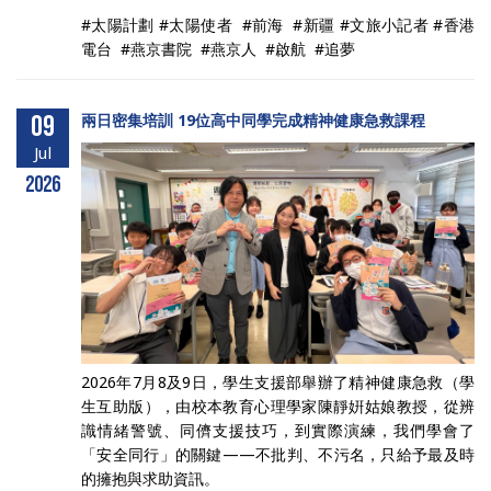
#太陽計劃 #太陽使者 #前海 #新疆 #文旅小記者 #香港
電台 #燕京書院 #燕京人 #啟航 #追夢
09
兩日密集培訓 19位高中同學完成精神健康急救課程
Jul
2026
2026年7月8及9日，學生支援部舉辦了精神健康急救（學
生互助版），由校本教育心理學家陳靜姸姑娘教授，從辨
識情緒警號、同儕支援技巧，到實際演練，我們學會了
「安全同行」的關鍵——不批判、不污名，只給予最及時
的擁抱與求助資訊。