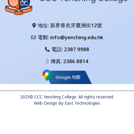
地址: 新界青衣牙鷹洲街12號
電郵: info@yenching.edu.hk
電話:
2387 9988
傳真: 2386 8814
2025© CCC Yenching College. All rights reserved.
Web Design
By
East Technologies