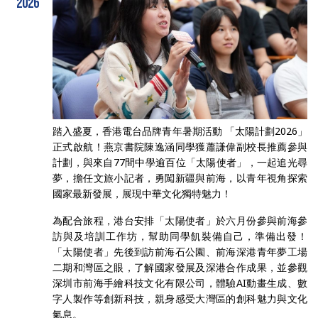
2026
踏入盛夏，香港電台品牌青年暑期活動 「太陽計劃2026」
正式啟航！燕京書院陳逸涵同學獲蕭謙偉副校長推薦參與
計劃，與來自77間中學逾百位「太陽使者」，一起追光尋
夢，擔任文旅小記者，勇闖新疆與前海，以青年視角探索
國家最新發展，展現中華文化獨特魅力！
為配合旅程，港台安排「太陽使者」於六月份參與前海參
訪與及培訓工作坊，幫助同學飢裝備自己，準備出發！
「太陽使者」先後到訪前海石公園、前海深港青年夢工場
二期和灣區之眼，了解國家發展及深港合作成果，並參觀
深圳市前海手繪科技文化有限公司，體驗AI動畫生成、數
字人製作等創新科技，親身感受大灣區的創科魅力與文化
氣息。