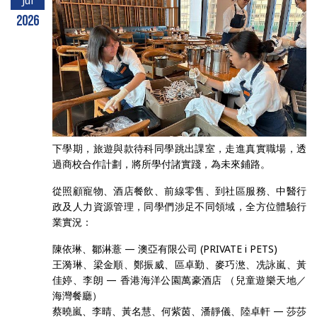
Jul
2026
下學期，旅遊與款待科同學跳出課室，走進真實職場，透
過商校合作計劃，將所學付諸實踐，為未來鋪路。
從照顧寵物、酒店餐飲、前線零售、到社區服務、中醫行
政及人力資源管理，同學們涉足不同領域，全方位體驗行
業實況：
陳依琳、鄒淋薏 — 澳亞有限公司 (PRIVATE i PETS)
王漪琳、梁金順、鄭振威、區卓勤、麥巧滺、冼詠嵐、黃
佳婷、李朗 — 香港海洋公園萬豪酒店 （兒童遊樂天地／
海灣餐廳）
蔡曉嵐、李晴、黃名慧、何紫茵、潘靜儀、陸卓軒 — 莎莎