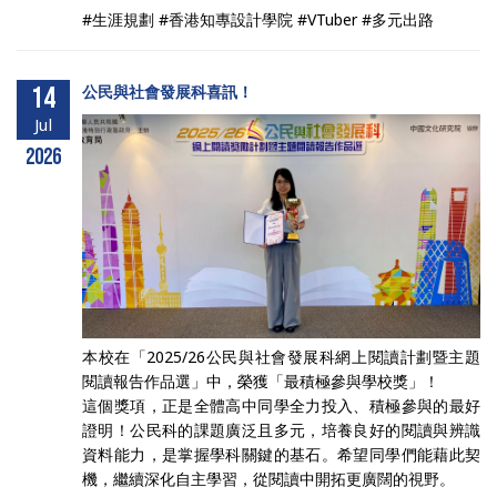
#生涯規劃 #香港知專設計學院 #VTuber #多元出路
14
公民與社會發展科喜訊！
Jul
2026
本校在「2025/26公民與社會發展科網上閱讀計劃暨主題
閱讀報告作品選」中，榮獲「最積極參與學校獎」！
這個獎項，正是全體高中同學全力投入、積極參與的最好
證明！公民科的課題廣泛且多元，培養良好的閱讀與辨識
資料能力，是掌握學科關鍵的基石。希望同學們能藉此契
機，繼續深化自主學習，從閱讀中開拓更廣闊的視野。