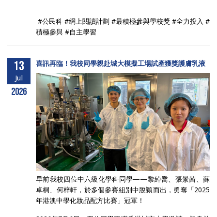
#公民科 #網上閱讀計劃 #最積極參與學校獎 #全力投入 #
積極參與 #自主學習
13
喜訊再臨！我校同學親赴城大模擬工場試產獲獎護膚乳液
Jul
2026
早前我校四位中六級化學科同學——黎綽喬、張景茜、蘇
卓桐、何梓軒，於多個參賽組別中脫穎而出，勇奪「2025
年港澳中學化妝品配方比賽」冠軍！