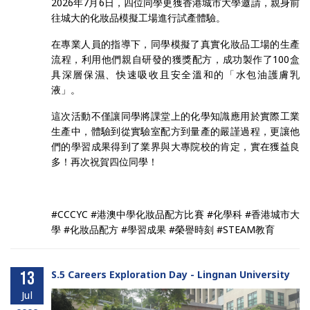
2026年7月6日，四位同學更獲香港城市大學邀請，親身前
往城大的化妝品模擬工場進行試產體驗。
在專業人員的指導下，同學模擬了真實化妝品工場的生產
流程，利用他們親自研發的獲獎配方，成功製作了100盒
具深層保濕、快速吸收且安全溫和的「水包油護膚乳
液」。
這次活動不僅讓同學將課堂上的化學知識應用於實際工業
生產中，體驗到從實驗室配方到量產的嚴謹過程，更讓他
們的學習成果得到了業界與大專院校的肯定，實在獲益良
多！再次祝賀四位同學！
#CCCYC #港澳中學化妝品配方比賽 #化學科 #香港城市大
學 #化妝品配方 #學習成果 #榮譽時刻 #STEAM教育
13
S.5 Careers Exploration Day - Lingnan University
Jul