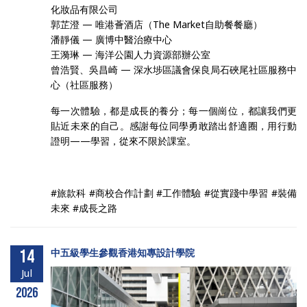
化妝品有限公司
郭芷澄 — 唯港薈酒店（The Market自助餐餐廳）
潘靜儀 — 廣博中醫治療中心
王漪琳 — 海洋公園人力資源部辦公室
曾浩賢、吳昌崎 — 深水埗區議會保良局石硤尾社區服務中
心（社區服務）
每一次體驗，都是成長的養分；每一個崗位，都讓我們更
貼近未來的自己。感謝每位同學勇敢踏出舒適圈，用行動
證明——學習，從來不限於課室。
#旅款科 #商校合作計劃 #工作體驗 #從實踐中學習 #裝備
未來 #成長之路
14
中五級學生參觀香港知專設計學院
Jul
2026