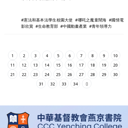
#憲法和基本法學生校園大使 #哪吒之魔童鬧海 #國情電
影欣賞 #生命教育部 #中國動畫產業 #青年領導力
1
2
3
4
5
6
7
8
9
10
11
12
13
14
15
16
17
18
19
20
21
22
23
24
25
26
27
28
29
30
31
32
33
34