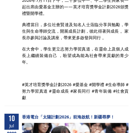
2026年7月11日下午，二十多位中一、中二學生與家長一
起出席由愛基金主辦的——英才培育獎學金計劃2026頒獎
禮暨開學禮。
典禮當日，多位社會賢達及知名人士蒞臨分享與勉勵，學
生與生命導師交流，開展成長計劃，彼此得著與成長 。家
長亦參與討論及講座，帶來更多啟發與同行 。
在大會中，學生更立志努力學習真道，在靈命上及個人成
長上繼續裝備自己 ，盼望成為能為社會帶來貢獻的青少
年。
#英才培育獎學金計劃2026 #愛基金 #開學禮 #生命導師 #
努力學習真道 #靈命成長 #家長同行 #青年裝備 #社會貢
獻
10
香港電台「太陽計劃2026」前海啟航！新疆尋夢！
Jul