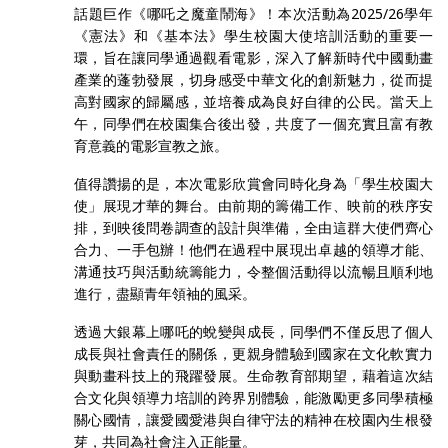
話題巨作《哪吒之魔童鬧海》！本次活動為2025/26學年
《憲法》和《基本法》學生校園大使培訓活動的重要一
環，旨在讓同學通過觀看電影，深入了解新時代中國動畫
產業的蓬勃發展，切身感受中華文化的創新魅力，從而提
高對國家的歸屬感，並培養成為良好自律的公民。當天上
午，同學們在校園集合後出發，共度了一個充實且富有教
育意義的電影宣教之旅。
值得讚揚的是，本次電影欣賞會同時化身為「學生校園大
使」展現才華的舞台。由前期的籌備工作、映前的秩序安
排，到映後問卷調查的設計與準備，全由這群大使們齊心
合力、一手包辦！他們在過程中展現出卓越的領導才能、
溝通技巧與活動統籌能力，令整個活動得以流暢且順利地
進行，盡顯青年領袖的風采。
透過大銀幕上哪吒的蛻變與成長，同學們不僅反思了個人
成長與社會責任的關係，更親身體驗到國家在文化軟實力
與動畫科技上的飛躍發展。生命教育部期望，藉着這次結
合文化與領導力培訓的跨界別體驗，能激勵更多同學積極
關心國情，讓愛國愛港與自律守法的精神在校園內生根發
芽，共同為社會注入正能量。