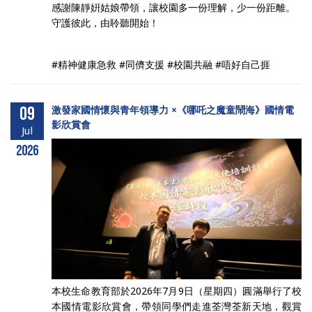
感謝陳靜姸姑娘帶領，讓校園多一份理解，少一份距離。
守護彼此，由聆聽開始！
#精神健康急救 #同儕支援 #校園共融 #唔好自己捱
09
激發家國情懷與青年領導力 ×《哪吒之魔童鬧海》國情電
影欣賞會
Jul
2026
本校生命教育部於2026年7月9日（星期四）圓滿舉行了校
本國情電影欣賞會，帶領同學們走進荃灣荃新天地，觀賞