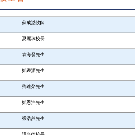
蘇成溢牧師
夏麗珠校長
袁海發先生
鄭鏗源先生
鄧達榮先生
鄭恩浩先生
張浩然先生
譚光德校長