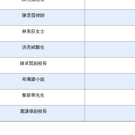
陳雲霞律師
林美莊女士
洪亮斌醫生
鍾卓賢副校長
布珮樂小姐
黎新華先生
蕭謙偉副校長