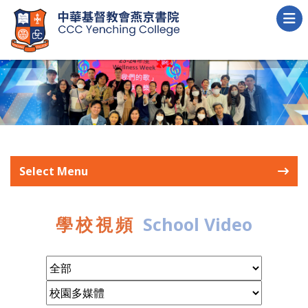
Select Menu
學校視頻
School Video