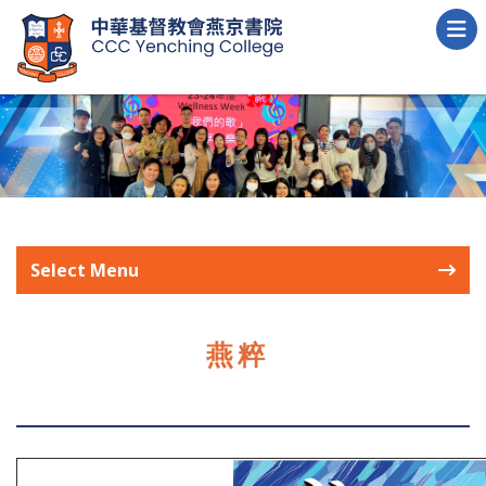
Select Menu
燕粹