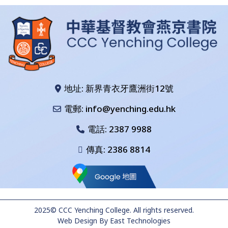
地址: 新界青衣牙鷹洲街12號
電郵: info@yenching.edu.hk
電話:
2387 9988
傳真: 2386 8814
2025© CCC Yenching College. All rights reserved.
Web Design
By
East Technologies