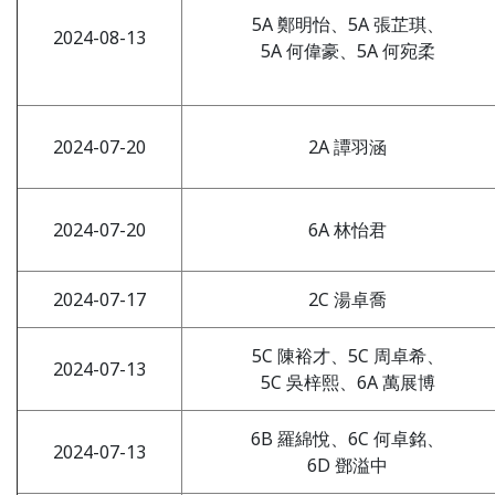
5A 鄭明怡、5A 張芷琪、
2024-08-13
5A 何偉豪、5A 何宛柔
2024-07-20
2A 譚羽涵
2024-07-20
6A 林怡君
2024-07-17
2C 湯卓喬
5C 陳裕才、5C 周卓希、
2024-07-13
5C 吳梓熙、6A 萬展博
6B 羅綿悅、6C 何卓銘、
2024-07-13
6D 鄧溢中