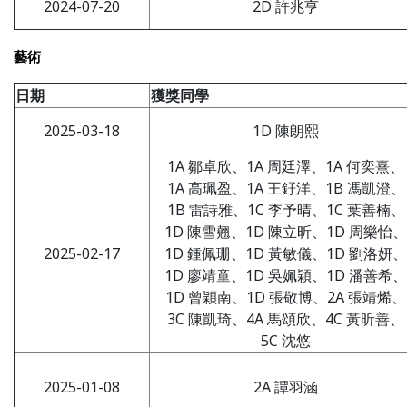
2024-07-20
2D 許兆亨
藝術
日期
獲獎同學
2025-03-18
1D 陳朗熙
1A 鄒卓欣、1A 周廷澤、1A 何奕熹、
1A 高珮盈、1A 王釨洋、1B 馮凱澄、
1B 雷詩雅、1C 李予晴、1C 葉善楠、
1D 陳雪翹、1D 陳立昕、1D 周樂怡、
2025-02-17
1D 鍾佩珊、1D 黃敏儀、1D 劉洛妍、
1D 廖靖童、1D 吳姵穎、1D 潘善希、
1D 曾穎南、1D 張敬博、2A 張靖烯、
3C 陳凱琦、4A 馬頌欣、4C 黃昕善、
5C 沈悠
2025-01-08
2A 譚羽涵