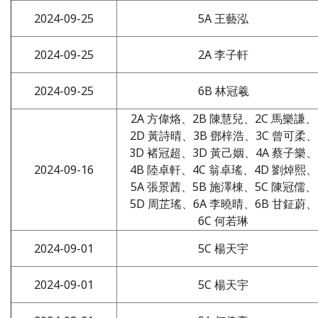
2024-09-25
5A 王藝泓
2024-09-25
2A 李子軒
2024-09-25
6B 林冠羲
2A 方偉烙、2B 陳慧兒、2C 馬樂謙、
2D 黃詩晴、3B 鄧梓浩、3C 曾可柔、
3D 褚冠超、3D 黃己姻、4A 蔡子樂、
2024-09-16
4B 陸卓軒、4C 翁卓瑤、4D 劉焯熙、
5A 張景茜、5B 施澤棟、5C 陳冠儒、
5D 周芷瑤、6A 李曉晴、6B 甘鉦蔚、
6C 何若琳
2024-09-01
5C 楊天宇
2024-09-01
5C 楊天宇