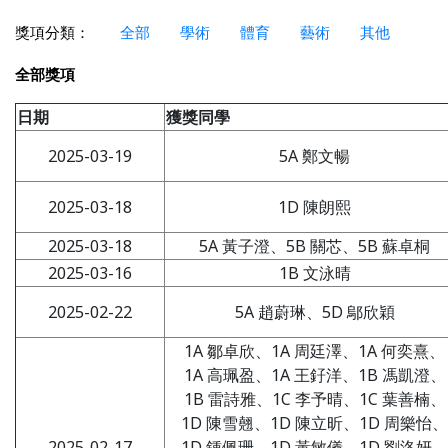
獎項分類：
全部
學術
體育
藝術
其他
全部獎項
日期
獲獎同學
2025-03-19
5A 鄭文暢
2025-03-18
1D 陳朗熙
2025-03-18
5A 黃子澄、5B 關芯、5B 蘇卓桐
2025-03-16
1B 文泳晴
2025-02-22
5A 趙蔚琳、5D 鄔欣穎
1A 鄒卓欣、1A 周廷澤、1A 何奕熹、
1A 高珮盈、1A 王釨洋、1B 馮凱澄、
1B 雷詩雅、1C 李予晴、1C 葉善楠、
1D 陳雪翹、1D 陳立昕、1D 周樂怡、
2025-02-17
1D 鍾佩珊、1D 黃敏儀、1D 劉洛妍、