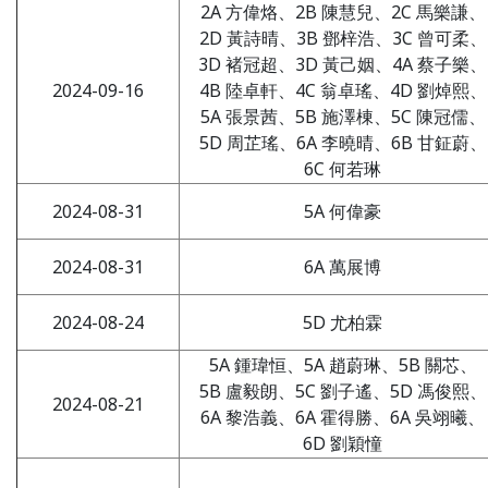
2A 方偉烙、2B 陳慧兒、2C 馬樂謙、
2D 黃詩晴、3B 鄧梓浩、3C 曾可柔、
3D 褚冠超、3D 黃己姻、4A 蔡子樂、
2024-09-16
4B 陸卓軒、4C 翁卓瑤、4D 劉焯熙、
5A 張景茜、5B 施澤棟、5C 陳冠儒、
5D 周芷瑤、6A 李曉晴、6B 甘鉦蔚、
6C 何若琳
2024-08-31
5A 何偉豪
2024-08-31
6A 萬展博
2024-08-24
5D 尤柏霖
5A 鍾瑋恒、5A 趙蔚琳、5B 關芯、
5B 盧毅朗、5C 劉子遙、5D 馮俊熙、
2024-08-21
6A 黎浩義、6A 霍得勝、6A 吳翊曦、
6D 劉穎憧