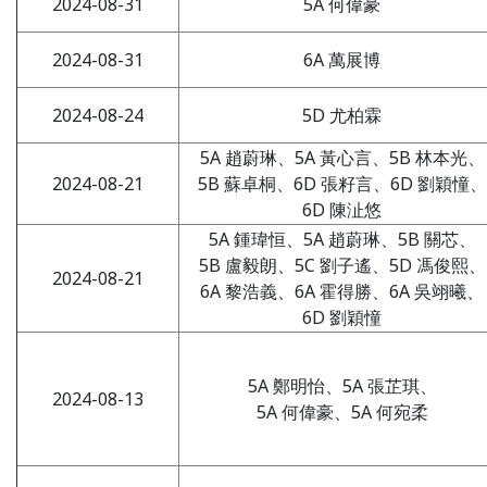
2024-08-31
5A 何偉豪
2024-08-31
6A 萬展博
2024-08-24
5D 尤柏霖
5A 趙蔚琳、5A 黃心言、5B 林本光、
2024-08-21
5B 蘇卓桐、6D 張籽言、6D 劉穎憧、
6D 陳沚悠
5A 鍾瑋恒、5A 趙蔚琳、5B 關芯、
5B 盧毅朗、5C 劉子遙、5D 馮俊熙、
2024-08-21
6A 黎浩義、6A 霍得勝、6A 吳翊曦、
6D 劉穎憧
5A 鄭明怡、5A 張芷琪、
2024-08-13
5A 何偉豪、5A 何宛柔