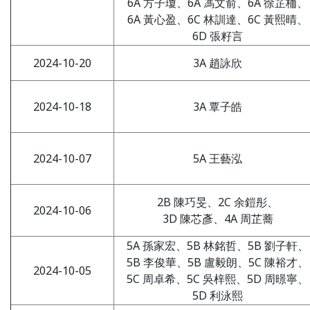
6A 方子瓊、6A 馮文俞、6A 徐芷栭、
6A 黃心盈、6C 林訓達、6C 黃熙晴、
6D 張籽言
2024-10-20
3A 趙詠欣
2024-10-18
3A 覃子皓
2024-10-07
5A 王藝泓
2B 陳巧旻、2C 余鎧彤、
2024-10-06
3D 陳芯彥、4A 周芷蕎
5A 孫家宏、5B 林銘哲、5B 劉子軒、
5B 李俊華、5B 盧毅朗、5C 陳裕才、
2024-10-05
5C 周卓希、5C 吳梓熙、5D 周暻寧、
5D 利泳熙