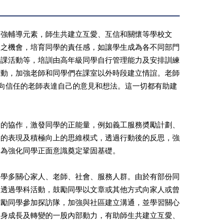
加強輔導元素，師生共建立互愛、互信和關懷等學校文
務之機會，培育同學的責任感，如讓學生成為各不同部門
聯課活動等，培訓由高年級同學自行管理能力及安排訓練
活動，加強老師和同學們在課室以外時段建立情誼。老師
可向信任的老師表達自己的意見和想法。這一切都有助建
門的協作，激發同學的正能量，例如義工服務奬勵計劃、
美的表現及積極向上的思維模式，透過行動後的反思，強
，為強化同學正面意識奠定鞏固基礎。
同學多關心家人、老師、社會、服務人群。由於有部份同
如透過學科活動，鼓勵同學以文章或其他方式向家人或曾
鼓勵同學參加探訪隊，加強與社區建立溝通，並學習關心
自身成長及轉變的一股內部動力，有助師生共建立互愛、