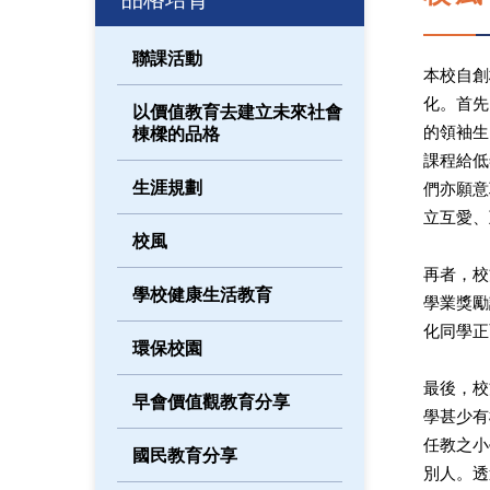
聯課活動
本校自創
化。首先
以價值教育去建立未來社會
的領袖生
棟樑的品格
課程給低
生涯規劃
們亦願意
立互愛、
校風
再者，校
學校健康生活教育
學業獎勵
化同學正
環保校園
最後，校
早會價值觀教育分享
學甚少有
任教之小
國民教育分享
別人。透