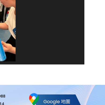
988
14