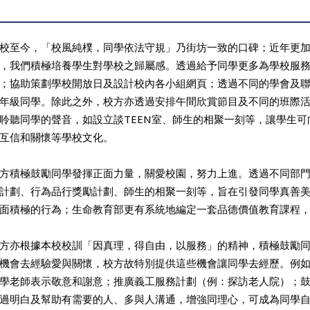
校至今，「校風純樸，同學依法守規」乃街坊一致的口碑；近年更
，我們積極培養學生對學校之歸屬感。透過給予同學更多為學校服
；協助策劃學校開放日及設計校內各小組網頁；透過不同的學會及
年級同學。除此之外，校方亦透過安排午間欣賞節目及不同的班際
聆聽同學的聲音，如設立談TEEN室、師生的相聚一刻等，讓學生
互信和關懷等學校文化。
方積極鼓勵同學發揮正面力量，關愛校園，努力上進。透過不同部
計劃、行為品行獎勵計劃、師生的相聚一刻等，旨在引發同學真善
面積極的行為；生命教育部更有系統地編定一套品德價值教育課程
方亦根據本校校訓「因真理，得自由，以服務」的精神，積極鼓勵
機會去經驗愛與關懷，校方故特別提供這些機會讓同學去經歷。例
學老師表示敬意和謝意；推廣義工服務計劃（例：探訪老人院）；
過明白及幫助有需要的人、多與人溝通，增強同理心，可成為同學