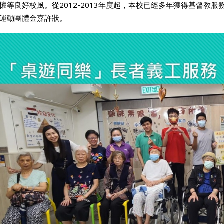
懷等良好校風。從2012-2013年度起，本校已經多年獲得基督教
運動團體金嘉許狀。