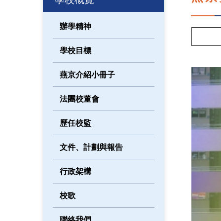
辦學精神
學校目標
燕京介紹小冊子
法團校董會
歷任校監
文件、計劃與報告
行政架構
校歌
聯絡我們