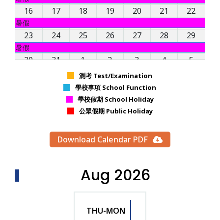
16
17
18
19
20
21
22
暑假
23
24
25
26
27
28
29
暑假
30
31
1
2
3
4
5
暑假
測考 Test/Examination
學校事項 School Function
學校假期 School Holiday
公眾假期 Public Holiday
Download Calendar PDF
Aug 2026
THU-MON