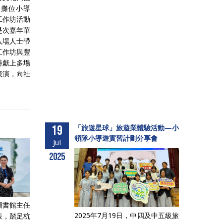
任攤位小導
工作坊活動
是次嘉年華
入場人士帶
工作坊與豐
時獻上多場
表演，向社
19
「旅遊星球」旅遊業體驗活動—小
領隊小導遊實習計劃分享會
Jul
2025
圖書館主任
2025年7月19日，中四及中五級旅
表，踏足杭