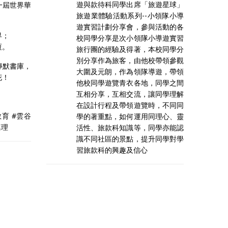
遊與款待科同學出席「旅遊星球」
一屆世界華
旅遊業體驗活動系列--小領隊小導
遊實習計劃分享會，參與活動的各
界；
校同學分享是次小領隊小導遊實習
恆。
旅行團的經驗及得著，本校同學分
別分享作為旅客，由他校帶領參觀
靜默書庫，
大圍及元朗，作為領隊導遊，帶領
花！
他校同學遊覽青衣各地，同學之間
互相分享，互相交流，讓同學理解
在設計行程及帶領遊覽時，不同同
教育 #雲谷
學的著重點，如何運用同理心、靈
真理
活性、旅款科知識等，同學亦能認
識不同社區的景點，提升同學對學
習旅款科的興趣及信心