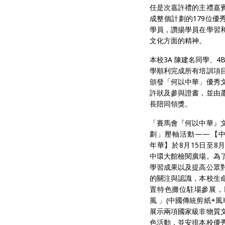
任是次嘉許禮的主禮嘉
成整個計劃的179位優
學員，讚揚學員在學習
文化方面的精神。
本校3A 陳建名同學、4
學順利完成所有培訓項
頒發「何以中華」優秀
許狀及參與證書，並由
長陪同領獎。
「賽馬會『何以中華』
劃」壓軸活動——【
年華】於8月15日至8月
中環大館檢閱廣場。為
學習成果以及提高公眾
的關注與認識，本校生
置特色攤位駐場參展，
風 」(中國傳統剪紙+風
展示兩項國家級非物質
色活動，並安排本校優