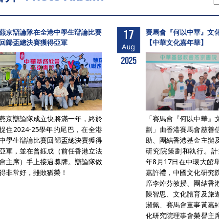
燕京辯論隊在全港中學生辯論比賽
17
賽馬會『何以中華』文
回歸盃總決賽獲得亞軍
【中華文化嘉年華】
Aug
2025
燕京辯論隊成立快將滿一年，終於
「賽馬會『何以中華』
捉住2024-25學年的尾巴，在全港
劃」由香港賽馬會慈善
中學生辯論比賽回歸盃總決賽獲得
助、團結香港基金主辦
亞軍，並在曾鈺成（前任香港立法
研究院策劃和執行。計劃
會主席）手上接過獎牌。辯論隊做
年8月17日在中環大館
得非常好，雖敗猶榮！
嘉許禮，中國文化研究
席李焯芬教授、團結香
陳智思、文化體育及旅
淑佩、賽馬會董事黃嘉
化研究院理事會榮譽主