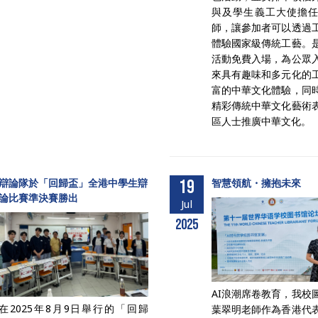
與及學生義工大使擔
師，讓參加者可以透過
體驗國家級傳統工藝。
活動免費入場，為公眾
來具有趣味和多元化的
富的中華文化體驗，同
精彩傳統中華文化藝術
區人士推廣中華文化。
辯論隊於「回歸盃」全港中學生辯
19
智慧領航・擁抱未來
論比賽準決賽勝出
Jul
2025
AI浪潮席卷教育，我校
在2025年8月9日舉行的「回歸
葉翠明老師作為香港代