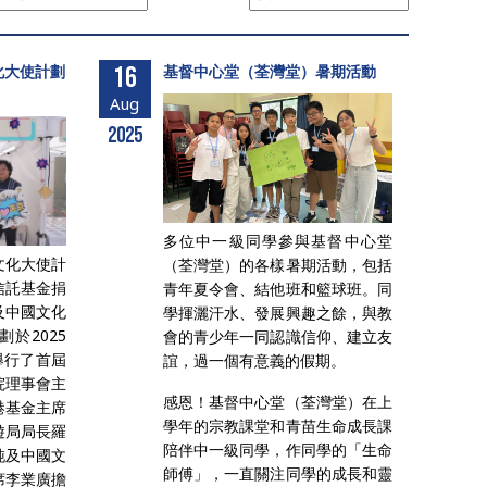
化大使計劃
16
基督中心堂（荃灣堂）暑期活動
Aug
2025
多位中一級同學參與基督中心堂
文化大使計
（荃灣堂）的各樣暑期活動，包括
信託基金捐
青年夏令會、結他班和籃球班。同
及中國文化
學揮灑汗水、發展興趣之餘，與教
於2025
會的青少年一同認識信仰、建立友
舉行了首屆
誼，過一個有意義的假期。
院理事會主
感恩！基督中心堂（荃灣堂）在上
港基金主席
學年的宗教課堂和青苗生命成長課
遊局局長羅
陪伴中一級同學，作同學的「生命
純及中國文
師傅」，一直關注同學的成長和靈
席李業廣擔