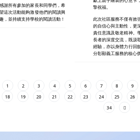
獻上親手繪製的心意卡
感謝所有參加的家長和同學們，希
摯祝福。
望這次活動能夠激發他們的閱讀興
趣，並持續支持學校的閱讀活動！
此次社區服務不僅有效
的自信心與主動性，更
責任意識及敬老精神。
長者的深度交流，既汲
經驗，亦以身體力行回
分彰顯義工服務的核心
1
2
3
4
5
6
7
8
9
18
19
20
21
22
23
24
25
26
34