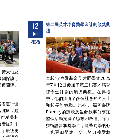
12
第二屆英才培育獎學金計劃頒獎典
禮
Jul
2025
、黃大仙及
本校17位愛基金英才同學於2025
展開探訪，
年7月12日參加了第二屆英才培育
溫暖關懷。
獎學金計劃的頒獎典禮。在典禮
中，他們獲得了多位社會知名人士
長者進行健
和校長的勉勵。此外， 福音樂隊
心健康；繼
Eternity的詩歌及生命故事分享讓
製作精美杯
整個活動充滿了感動和啟迪。除了
長者提升手
獲得證書和獎學金，這些同學的心
性；最後更
志也更加堅定，立志努力接受栽