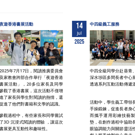
夜遊香港書展活動
14
中四級義工服務
Jul
2025
2025年7月17日，閱讀推廣委員會
中四全級同學分赴葵青
及家教會跨部合作舉行「夜遊香港
深水埗區多間長者中心
書展活動」，20多位家長及同學
透過系列互動活動傳遞
參觀了香港書展，這次活動不僅增
進了家長與學生對閱讀的熱情，還
活動中，學生義工帶領
促進了他們對書籍和文學的認識。
手操鍛鍊，促進長者身
參觀過程中，有些家長和同學嘗試
而攜手運用彩繪技藝
了3D 沉浸式閱讀的體驗 ，讓這次
墊，在創作過程中協助
書展更具互動性和趣味性。
眼協調能力與關節靈活