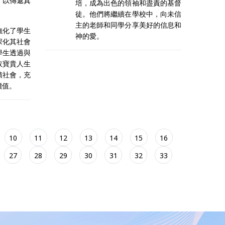
，以傳遞真
培，成為出色的領袖和盡責的基督
徒。他們將繼續在學校中，向未信
主的老師和同學分享美好的信息和
強化了學生
神的愛。
深化其社會
學生透過與
取寶貴人生
饋社會，充
價值。
10
11
12
13
14
15
16
27
28
29
30
31
32
33