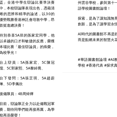
盃」全港中學生辯論比賽準決賽
州雲谷學校，參與第十
中，本校辯論隊表現出色，憑藉清
語學校圖書館論壇！
晰的思辨和精準的論述，以3:0的
探索，是為了讓知識無
優勢戰勝香港神託會培敦中學，昂
創新，是為了讓學習永
首挺進總決賽！
AI時代的圖書館不再是
特別恭喜5A班的孫家宏同學，他
而是點燃未來的智慧火
以卓越的口才和敏捷的反應，榮獲
本場比賽「最佳辯論員」的殊榮，
為校爭光！
#華語圖書館論壇 #AI
台上辯員：5A孫家宏、5C陳冠
學校 #香港代表 #探求
儒、5C郭家熙、5A黎綽喬、
台下發問：5A張芷琪、5A趙蔚
琳、5D李佩欣
後備隊員：4B周焯燁
目前，辯論隊正全力以赴備戰冠軍
賽，期待同學們能再接再厲，為學
校再添榮譽！