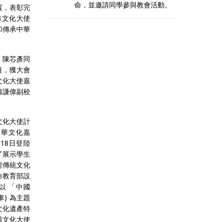
命，並邀請同學參與教會活動。
賓，表彰完
秀文化大使
和傳承中華
B 陳芯彥同
目，獲大會
文化大使嘉
蕭謙偉副校
文化大使計
中華文化嘉
18日登陸
了展示學生
對傳統文化
命教育部設
以 「中國
車) 為主題
文化遺產特
秀文化大使