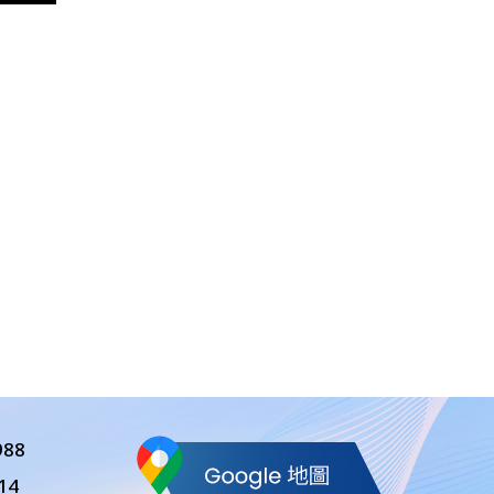
988
14