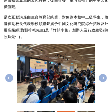
趣及禮樂並重的文化特色，從而培養「重情知禮」的中華文化
價值觀。
是次互動講座由生命教育部統籌，對象為本校中二級學生，蕭
謙偉副校長代表學校頒贈錦旗予中國文化研究院綜合拓展及外
展高級經理(甄梓祺先生)及「竹韻小集」創辦人及行政總監(陳
照延先生) 。