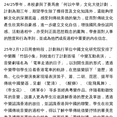
24/25學年，本校參與了賽馬會「何以中華」文化大使計劃 ，
計劃為期三年，期望學生除了獲得普及文化知識外，還能夠理
解文化的深層底蘊，感受到傳統美德的魅力，從而對傳統文化
產生欣賞和自豪感，進一步建立文化自信，增強國民身份認同
感。活動過程中，亦受到正面思想觀念的薰陶，學會面對人事
的態度和行為準則，並成為他們成長過程中重要的內在信念。
25年2月12日周會時段，計劃執行單位中國文化研究院安排了
中樂團「竹韻小集」到校進行了計劃首場 「中樂互動表演」 。
音樂劇場名為 「電車走過的日子」，以別開生面的形式，透過
中樂帶領學生沿着香港電車的軌跡，在悠揚樂韻下「遊歷」港
島。七位中樂演奏家現場表演笛子、簫、二胡、琵琶、揚琴等
傳統中國樂器，呈獻 《驚濤》、《醒獅》、《龍飛鳳舞》、
《帝女花》、《將軍令》 等多首經典粵樂作品。伴隨着動聽悅
耳的音樂，說書人更為學生沿途講解香港的歷史及掌故，透過
中樂認識香港的故往，並認識香港與中國的聯繫。學生在欣賞
中國傳統音樂的過程中，得以了解中華傳統借樂抒情的審美意