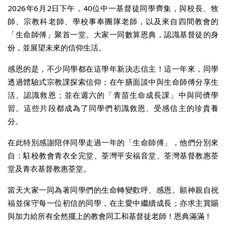
2026年6月2日下午，40位中一基督徒同學齊集，與校長、牧
師、宗教科老師、學校事奉團隊老師，以及來自四間教會的
「生命師傅」聚首一堂。大家一同數算恩典，認識基督徒的身
份，並展望未來的信仰生活。
感恩的是，不少同學都在這學年新決志信主！這一年來，同學
透過體驗式宗教課探索信仰；在午膳面談中與生命師傅分享生
活、認識救恩；並在週六的「青苗生命成長課」中與同儕學
習。這些片段都成為了同學們初識救恩、受感信主的珍貴養
分。
在此特別感謝陪伴同學走過一年的「生命師傅」，他們分別來
自：駐校教會青衣全完堂、荃灣平安福音堂、荃灣基督教惠荃
堂及青衣基督教惠荃堂。
當天大家一同為著同學們的生命轉變歡呼、感恩。願神親自祝
福並保守每一位初信的同學，在主愛中繼續成長；亦求主賞賜
與加力給所有全然擺上的教會同工和基督徒老師！恩典滿滿！