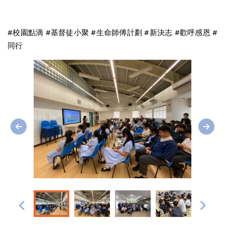
#校園點滴 #基督徒小聚 #生命師傅計劃 #新決志 #歡呼感恩 #
同行