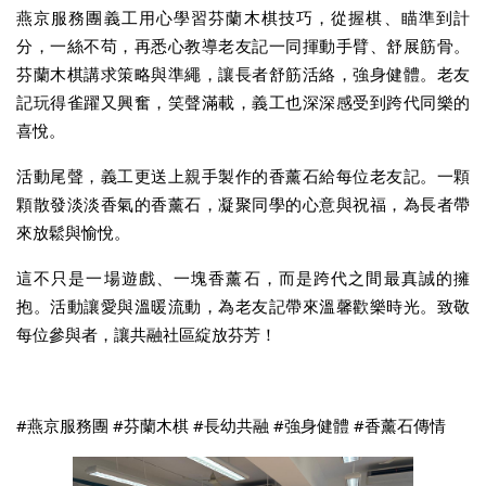
燕京服務團義工用心學習芬蘭木棋技巧，從握棋、瞄準到計
分，一絲不苟，再悉心教導老友記一同揮動手臂、舒展筋骨。
芬蘭木棋講求策略與準繩，讓長者舒筋活絡，強身健體。老友
記玩得雀躍又興奮，笑聲滿載，義工也深深感受到跨代同樂的
喜悅。
活動尾聲，義工更送上親手製作的香薰石給每位老友記。一顆
顆散發淡淡香氣的香薰石，凝聚同學的心意與祝福，為長者帶
來放鬆與愉悅。
這不只是一場遊戲、一塊香薰石，而是跨代之間最真誠的擁
抱。活動讓愛與溫暖流動，為老友記帶來溫馨歡樂時光。致敬
每位參與者，讓共融社區綻放芬芳！
#燕京服務團 #芬蘭木棋 #長幼共融 #強身健體 #香薰石傳情